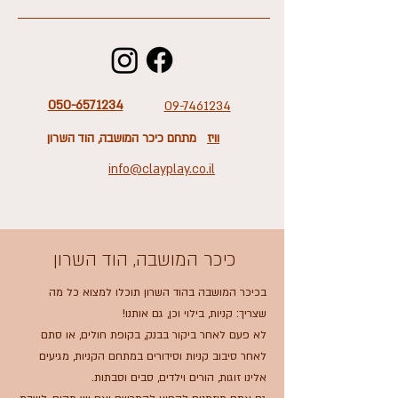
050-6571234
09-7461234
וויז
מתחם כיכר המושבה, הוד השרון
info@clayplay.co.il
כיכר המושבה, הוד השרון
בכיכר המושבה בהוד השרון תוכלו למצוא כל מה
שצריך: קניות, בילוי וכן, גם אותנו!
לא פעם לאחר ביקור בבנק, בקופת חולים, או סתם
לאחר סיבוב קניות וסידורים במתחם הקניות, מגיעים
אלינו זוגות, הורים וילדים, סבים וסבתות.