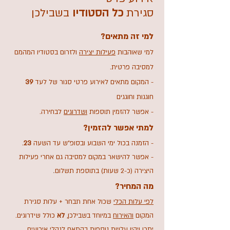
סגירת
כל הסטודיו
בשבילכן
למי זה מת
אים?
למי שאוהבות
פ
עילות יצירה
ולזרום בסטודיו המהמם
למסיבה פרטית.
- המקום מתאים לאירוע פרטי סגור של לעד
39
חוגגות וחוגגים
- אפשר להזמין תוספות
ושדרוגים
לבחירה.
למתי אפשר להזמין?
- הזמנה בכול ימי השבוע ובסופ"ש עד השעה
23
.
- אפשר להישאר במקום למסיבה גם אחרי פעילות
.
היצירה (כ-2 שעות) בתוספת תשלום
מה המחיר?
לפי עלות הכלי
שכול אחת תבחר + עלות סגירת
המקום
והאירוח
במיוחד בשבילכן,
לא
כולל שידרוגים.
יתכן ויהיו עלויות נוספות בהתאם לנהלי אירועים