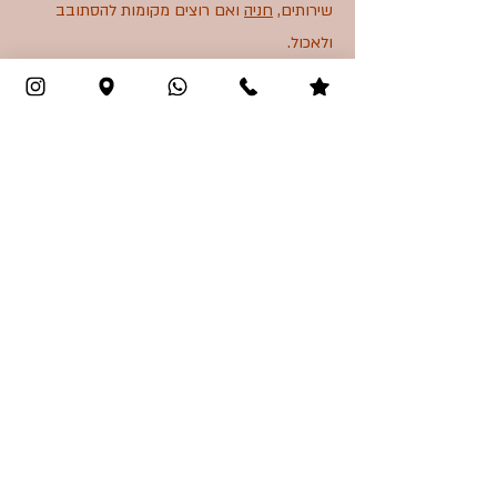
שירותים,
חניה
ואם רוצים מקומות להסתובב
ולאכול.
אפשרות להוסיף
שידרוגים
והתאמות
- אפשר
להוסיף
לפעילות היצירה
אטרקציות והמון רעיונות.
מגיע לחברה מיוחדת חגיגה צבעונית