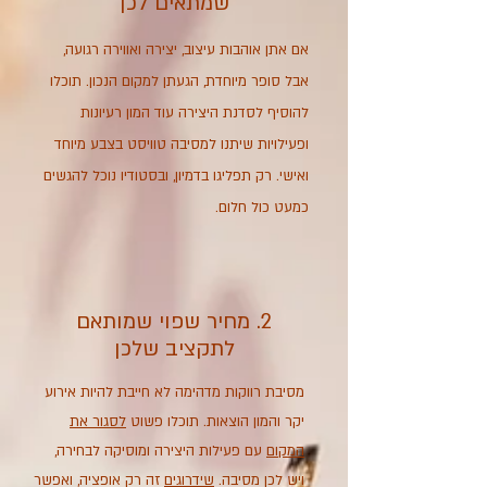
שמתאים לכן
אם אתן אוהבות עיצוב, יצירה ואווירה רגועה,
אבל סופר מיוחדת, הגעתן למקום הנכון. תוכלו
להוסיף לסדנת היצירה עוד המון רעיונות
ופעילויות שיתנו למסיבה טוויסט בצבע מיוחד
ואישי. רק תפליגו בדמיון, ובסטודיו נוכל להגשים
כמעט כול חלום.
2. מחיר שפוי שמותאם
לתקציב שלכן
מסיבת רווקות מדהימה לא חייבת להיות אירוע
יקר והמון הוצאות. תוכלו פשוט
לסגור את
המקום
עם פעילות היצירה ומוסיקה לבחירה,
ויש לכן מסיבה.
שידרוגים
זה רק אופציה, ואפשר