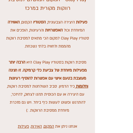
רווקות מקורית במרכז
פעילות
היצירה הצבעונית,
הסטודיו
הקסום,
האווירה
המיוחדת וכול
האפשרויות
והרעיונות, הופכים את
סטודיו Clay Play למקום הכי מתאים למסיבת רווקות
מהממת ולחוויה בלתי נשכחת.
מסיבת רווקות בסטודיו Clay Play היא
הרבה יותר
מפעילות מיוחדת של צביעת כלי קרמיקה. זו חגיגה
מעוצבת בטעם אישי עם אפשרות להוסיף רעיונות
וחלומות
כיד הדמיון. סביב השולחנות למסיבת רווקות,
עם היצירה או עם הכוסית תהנו לצחוק, להיזכר,
להתרגש ופשוט לעשות כיף ביחד. ויש גם מזכרת
מיוחדת ממסיבת הרווקות. :)
אנחנו ניתן את
המקום
,
האירוח
,
פעילות