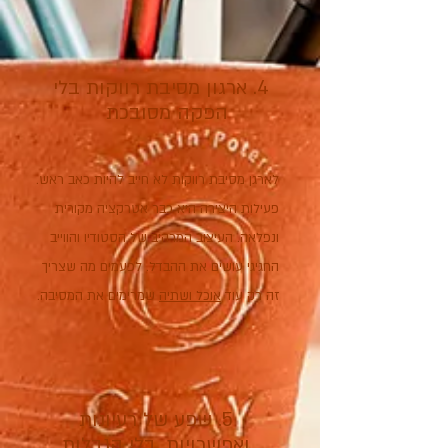
4. ארגון מסיבת רווקות בלי
הפקה מסובכת
לארגן מסיבת רווקות לא חייב להיות כאב ראש.
פעילות היצירה היא כבר אטרקציה מקורית
ונפלאה. העיצוב המרהיב של הסטודיו והווייב
החגיגי עושים את ההבדל. לפעמים מה שצריך
זה רק עוד
אוכל ושתיה
שמרימים את המסיבה.
5. שפע של רעיונות
ואפשרויות, בלי הגבלות