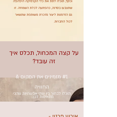
וכסף, תוכלו לתת את כלי הקרמיקה היפהפה
שתצבעו בסדנה, כהפתעה לכלת השמחה. זו
גם הזדמנות ליצור מזכרת משותפת שתשאר
לכול החברות.
על קצה המכחול, תכלס איך
זה עובד?
#1 מזמ
ינים את המקום &
החוויה
תוכלו לבחו
ר בין ש
תי אפשרויות שהכי
מתאימות לכן:
אירוע פרטי -