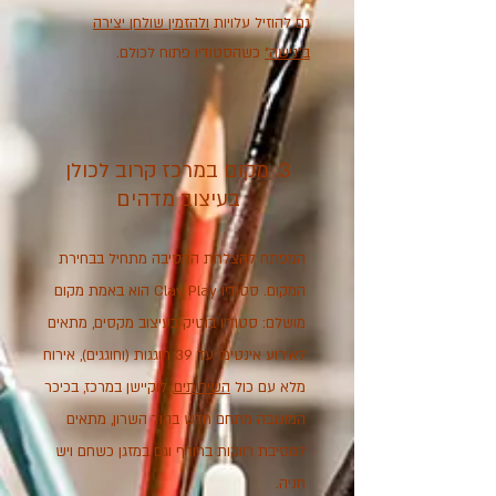
גם להוזיל עלויות
ולהזמין שולחן יצירה
ב"נישה"
כשהסטודיו פתוח לכולם.
3. מקום במרכז קרוב לכולן
בעיצוב מדהים
המפתח להצלחת המסיבה מתחיל בבחירת
המקום. סטודיו Clay Play הוא באמת מקום
מושלם: סטודיו בוטיק בעיצוב מקסים, מתאים
לאירוע אינטימי עד 39 חוגגות (וחוגגים), אירוח
מלא עם כול
השירותים
, לוקיישן במרכז, בכיכר
המושבה מתחם חדש בהוד השרון, מתאים
למסיבת רווקות בחורף וגם במזגן כשחם ויש
חניה.