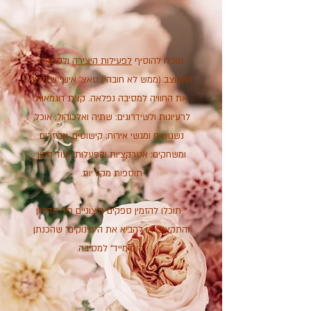
תוכלו להוסיף
לפעילות היצירה
ולסטודיו
המעוצב (ממש לא חובה!) טאצ' אישי שיהפוך
את החוויה למסיבה נפלאה. קצת דוגמאות
לרעיונות ולשידרוגים: שתיה ואלכוהול; אוכל,
נשנושים ומגשי אירוח; קישוטים, אביזרים
ומשחקים; אטרקציות והפעלות; ועוד המון
תוספות מקוריות.
* תוכלו להזמין ספקים חיצוניים כיד הדמיון
והתקציב, או להביא את ה"פינוקים" שהכנתן
"הום מייד" למסיבה.