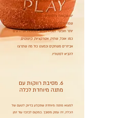
יש מקומות ומתחמים למסיבת רווקות
שמחייבים "חבילות" וספקים. אצלינו, זה הרבה
יותר חופשי. תוכלו לבחור תוספות ושידרוגים
כמו: אוכל, שתיה, אטרקציות, קישוטים,
אביזרים משחקים וכמעט כול מה שתרצו
להביא לסטודיו.
6. מסיבת רווקות עם
מתנה מיוחדת לכלה
למצוא מתנה מיוחדת שתקלע בדיוק לטעם של
הכלה, זה עסק מסובך. במקום לבזבז עוד זמן