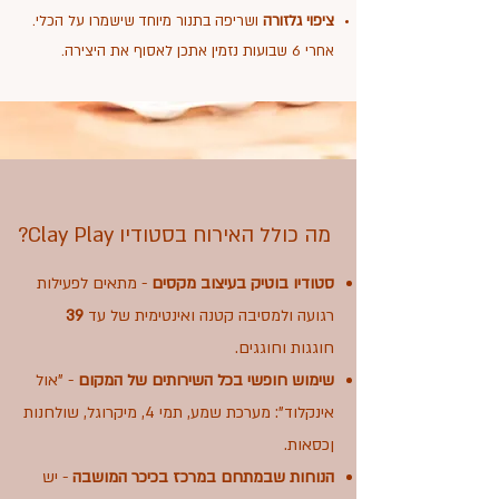
ציפוי גלזורה
ושריפה בתנור מיוחד שישמרו על הכלי.
אחרי 6 שבועות נזמין אתכן לאסוף את היצירה.
מה כולל האירוח בסטודיו Clay Play?
סטודיו בוטיק בעיצוב מקסים
- מתאים לפעילות
רגועה ולמסיבה קטנה ואינטימית של עד
39
חוגגות וחוגגים.
שימוש חופשי בכל השירותים של המקום
- "אול
אינקלוד": מערכת שמע, תמי 4, מיקרוגל, שולחנות
ןכסאות.
הנוחות שבמתחם במרכז בכיכר המושבה
- יש