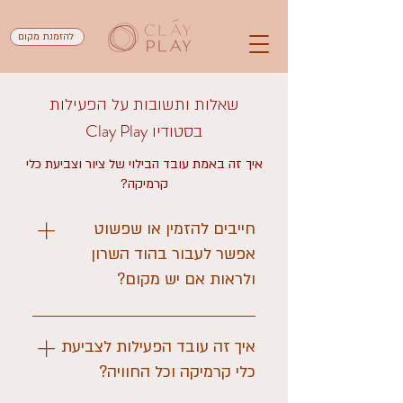
להזמנת מקום
שאלות ותשובות על הפעילות
Clay Play
בסטודיו
איך זה באמת עובד הבילוי של ציור וצביעת כלי
קרמיקה?
חייבים להזמין או שפשוט
אפשר לעבור בהוד השרון
ולראות אם יש מקום?
מאוד נשמח לספונטניות, ואנחנו אוהבים
שבאים לבקר ולהיכנס מייד לתשוקה של
איך זה עובד הפעילות לצביעת
היצירה, אבל אם אין שולחן פנוי חבל על
כלי קרמיקה וכל החוויה?
האכזבה. הכי פשוט להכנס כאן ולהזמין