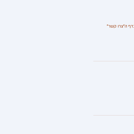
050-657123 במייל: info@clayplay.co.il או באתר בדף ה"צרו קשר"